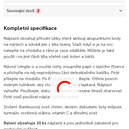
Související zboží
2
Kompletní specifikace
Náplasti obsahují přírodní látky, které aktivují akupunkturní body
na nártech a odvádí jimi z těla toxiny. Stačí, když si je na noc
nalepíte na chodidla a ráno je zase odděláte. Můžete je také
použít i na jiné části těla včetně zad, kolen a loktů.
Návod: Umyjte si a osušte nohy, sloupněte papír z lepícího čtverce
a přichyťte na něj neprodyšnou část detoxikačního balíčku. Poté
přilepte na chodidlo. Po 8-10 hodinách odlepte. Otřete povrch
mokrým ručníkem, aby chodidla nezůstala lepkavá. Náplast
vyhoďte. Používejte, dokud se náplast přestane tmavě zbarvovat.
Poté stačí používat náplast jednou týdně.
Složení: Bambusový ocet, chiton, dextrin, dokudami, listy mišpule,
turmalín, rostlinná vlákna, vitamín C a dřevěný ocet
Balení obsahuje 10 ks
náplastí a jsou jednotlivě zabalené pro