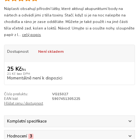
Náplasti obsahují přírodní látky, které aktivují akupunkturní body na
nártech a odvádí jimi z těla toxiny. Stačí, když si je na noc nalepíte na
chodidla a ráno je zase odděláte. Můžete je také použít i na jiné části
těla včetně zad, kolen a loktů. Návod: Umyjte si a osušte nohy, sloupněte
papír z l...
celý popis
Dostupnost
Není skladem
25 Kč
/
ks
21 Kč
bez DPH
Momentálně není k dispozici
Číslo produktu:
VG15027
EAN kód:
5907451305225
Hlídat cenu / dostupnost
Kompletní specifikace
Hodnocení
3