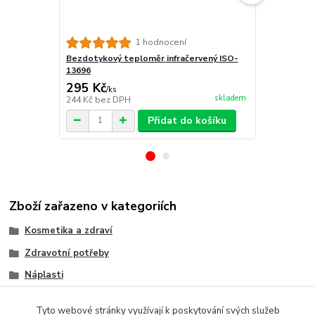
1 hodnocení
Bezdotykový teploměr infračervený ISO-
Prstový pul
13696
01527
295 Kč
285 Kč
/
ks
/
ks
skladem
244 Kč
bez DPH
236 Kč
bez 
Přidat do košíku
Zboží zařazeno v kategoriích
Kosmetika a zdraví
Zdravotní potřeby
Náplasti
Tyto webové stránky využívají k poskytování svých služeb