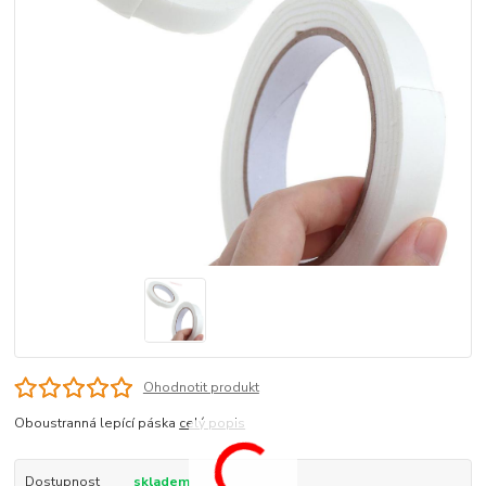
Ohodnotit produkt
Oboustranná lepící páska
celý popis
Dostupnost
skladem