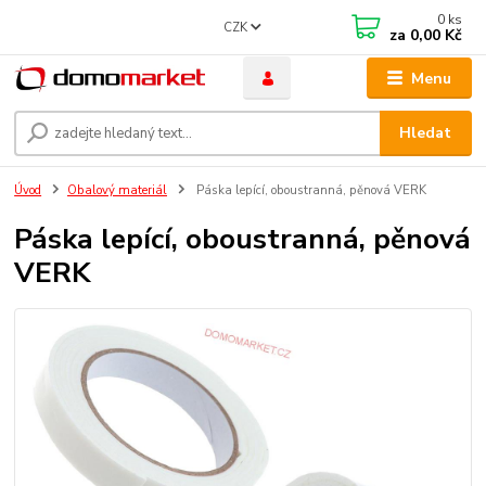
0
ks
CZK
za
0,00 Kč
Menu
Hledat
Úvod
Obalový materiál
Páska lepící, oboustranná, pěnová VERK
Páska lepící, oboustranná, pěnová
VERK