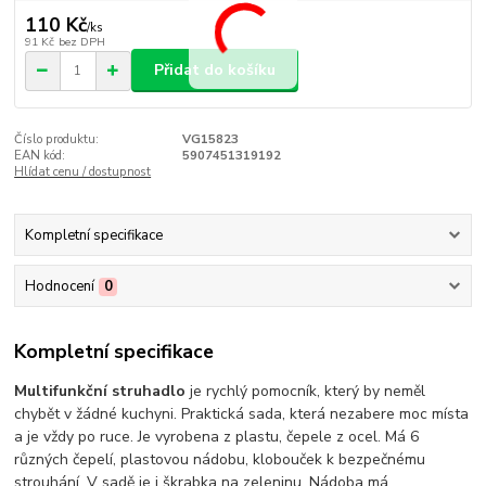
110 Kč
/
ks
91 Kč
bez DPH
Přidat do košíku
Číslo produktu:
VG15823
EAN kód:
5907451319192
Hlídat cenu / dostupnost
Kompletní specifikace
Hodnocení
0
Kompletní specifikace
Multifunkční struhadlo
je rychlý pomocník, který by neměl
chybět v žádné kuchyni. Praktická sada, která nezabere moc místa
a je vždy po ruce.
Je vyrobena z plastu, čepele z ocel. Má 6
různých čepelí, plastovou nádobu, klobouček k bezpečnému
strouhání. V sadě je i škrabka na zeleninu. Nádoba má