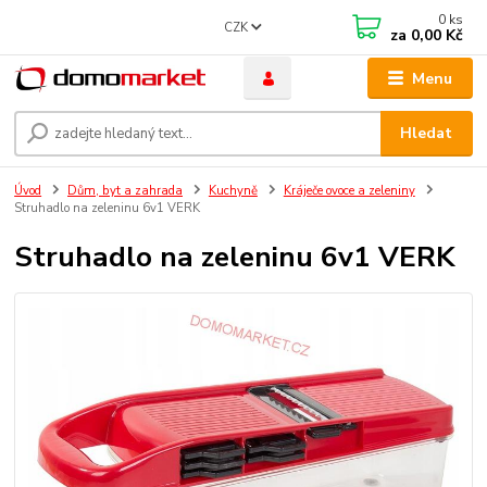
0
ks
CZK
za
0,00 Kč
Menu
Hledat
Úvod
Dům, byt a zahrada
Kuchyně
Kráječe ovoce a zeleniny
Struhadlo na zeleninu 6v1 VERK
Struhadlo na zeleninu 6v1 VERK